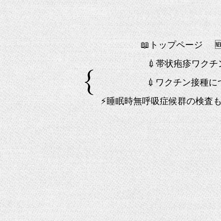
📖トップページ
💉帯状疱疹ワク
💉ワクチン接種に
⚡睡眠時無呼吸症候群の検査