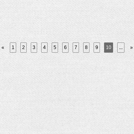
«
1
2
3
4
5
6
7
8
9
10
...
»