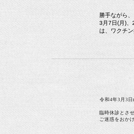
勝手ながら、
3月7日(月)、
は、ワクチン
令和4年3
月3日
臨時休診とさ
ご迷惑をおか