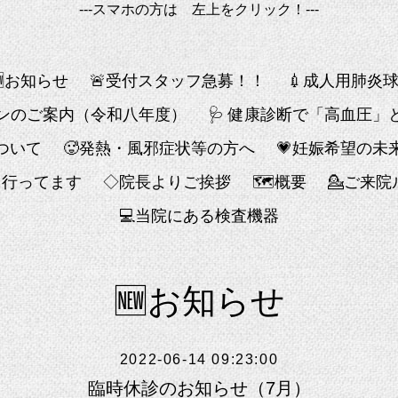
---スマホの方は 左上をクリック！---
🆕お知らせ
🚨受付スタッフ急募！！
💉成人用肺炎
チンのご案内（令和八年度）
🩺 健康診断で「高血圧
ついて
🥵発熱・風邪症状等の方へ
💗妊娠希望の未
も行ってます
◇院長よりご挨拶
🗺概要
💁ご来
💻️当院にある検査機器
🆕お知らせ
2022-06-14 09:23:00
臨時休診のお知らせ（7月）