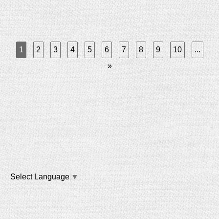
1
2
3
4
5
6
7
8
9
10
...
»
Select Language
▼