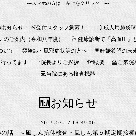
---スマホの方は 左上をクリック！---
🆕お知らせ
🚨受付スタッフ急募！！
💉成人用肺炎
チンのご案内（令和八年度）
🩺 健康診断で「高血圧
ついて
🥵発熱・風邪症状等の方へ
💗妊娠希望の未
も行ってます
◇院長よりご挨拶
🗺概要
💁ご来
💻️当院にある検査機器
🆕お知らせ
2019-07-17 16:39:00
券の話 ～風しん抗体検査・風しん第５期定期接種