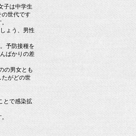
は女子は中学生
その世代です
す。
でしょう、男性
下。予防接種を
わんばかりの差
のの男女とも
したがどの世
。
ことで感染拡
す。