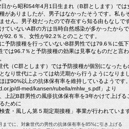
月2日から昭和54年4月1日生まれ（B群とします）で
種がありましたが、男子はなかったそうです。私も
ません。男子校だったので存在すら知る由もなしで
けていないA群の方は当時自然感染が多かったから
92.６％、女性が92.2％とのことです。
に予防接種を行っていないB群男性では79.6％に低
性では96.7％と予防接種の効果は見事なものだと言
。
世代（C群とします）では予防接種が個別になったも
となり世代によっては幼児期から行うようになりま
ほぼ90%以上の抗体保有率を維持しているようです
ed.or.jp/dl-med/kansen/rubella/mhlw_s.pdf
」より
、上記B群男性の風疹抗体保有率を3年かけて上げる
るために
検査・風しん第５期定期接種」事業が行われていま
年7月までに、対象世代の男性の抗体保有率を85%に引き上げる