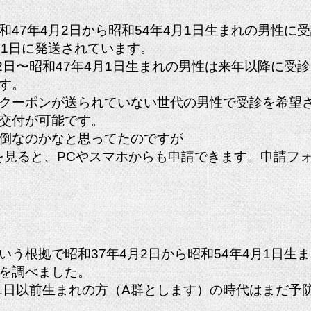
和47年4月2日から昭和54年4月1日生まれの男性に
31日に発送されています。
2⽇〜昭和47
年4月1⽇生まれ
の男性は来年以降に受診
す。
クーポンが送られていない世代の男性で受診を希望
交付が可能です。
倒なのかなと思ってたのですが
を見ると、PCやスマホからも申請できます。申請フ
いう根拠で昭和37年4月2日から昭和54年4月1日生
を調べました。
月1日以前生まれの方（A群とします）の時代はまだ予
。