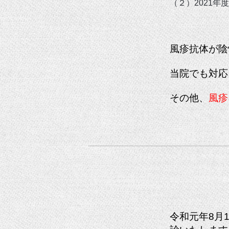
（２）2021
（
風疹抗体が陰
当院でも対応
その他、
風疹
令和元年8月