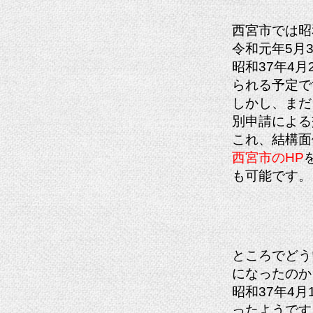
西宮市では昭
令和元年5月
昭和37年4月
られる予定で
しかし、まだ
別申請による
これ、結構面
西宮市のHP
も可能です。
ところでどう
になったのか
昭和37年4
ったようです