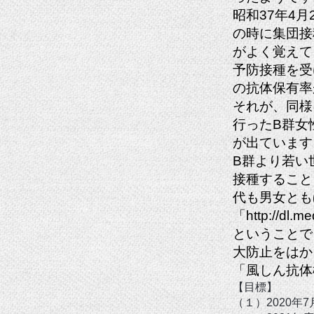
昭和37年4
の時に集団接
がよく覚えて
予防接種を受
の抗体保有率が
それが、同様
行ったB群女
が出ています
B群より若い
接種すること
代も男女とも
「
http://dl.m
ということで
大防止をはか
「風しん抗体
【目標】
（１）2020