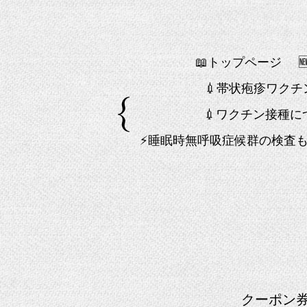
📖トップページ
💉帯状疱疹ワク
💉ワクチン接種に
⚡睡眠時無呼吸症候群の検査
クーポン