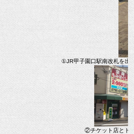
①JR甲子園口駅南改札を出
②チケット店とド