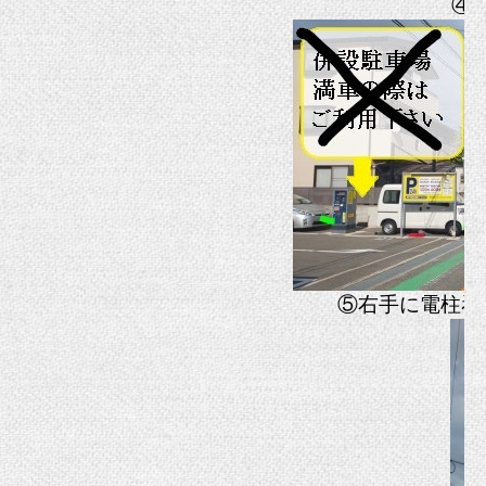
④
⑤右手に電柱看