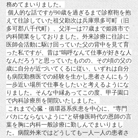
務めてまいりました。
個人的な話ですが90歳を過ぎるまで診察鞄を抱
えて往診していた祖父勘次は兵庫県多可町（旧
多可郡八千代町）、父洋一は77歳まで姫路市で
内科開業をしておりました。外来診療に往診に
医師会活動に駆け回っていた父の背中を見て育
った私ですが、昔は”嗚呼なんて仕事が好きな人
なんだろう”と思っていたものの、その頃の父の
歳に自分が近づいてくるに従い、
いずれは自分
も病院勤務医での経験を生かし患者さんにもう
一歩近い場所で仕事をしたいと考えるようにな
りました。そんな中
縁あってこの度、甲子園口
で内科診療所を開院いたしました。
これまで
心臓・循環器系疾患を中心に、”専門
バカにならないように”と研修医時代の恩師の
言
葉を胸に内科一般診療に勤しんでまいりまし
た。
病院外来ではどうしても一人一人の患者さ