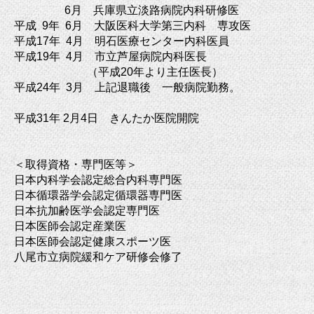
6月 兵庫県立淡路病院内科研修医
平成
9
年 6月 大阪医科大学第三内科 専攻医
平成
17
年 4月 明石医療センター内科医員
平成
19
年 4月 市立芦屋病院内科医長
（平成20年より主任医長）
平成24年 3月 上記退職後 一般病院勤務。
平成
31
年 2月4日 きんたか医院開院
＜取得資格・専門医等＞
日本内科学会認定総合内科専門医
日本循環器学会認定循環器専門医
日本抗加齢医学会認定専門医
日本医師会認定産業医
日本医師会認定健康スポーツ医
八尾市立病院緩和ケア研修会修了