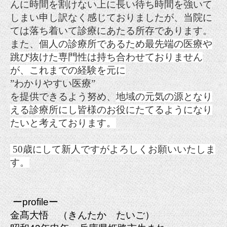
んに時間を割けない上に長い待ち時間を強いて
しまい申し訳なく感じておりましたが、当院に
ては落ち着いて診療にあたる所存であります。
また、
個人の診療所であるため最先端の医療や
跳び抜けた専門性は持ち合わせておりません
が、これまでの経験を元に
”わかりやすい医療”
を提供できるよう努め、
地域の元気の源となり
える診療所にし皆様のお役にたてるようになり
たいと考えております。
50歳にして新人ですがよろしくお願いいたしま
す。
ー
profileー
金髙大悟 （きんたか たいご）