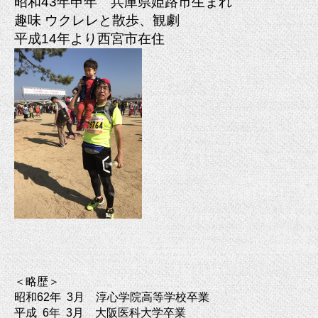
昭和43年申年 兵庫県姫路市生まれ
趣味 ウクレレと散歩、観劇
平成14年より西宮市在住
＜略歴＞
昭和62年 3月 淳心学院高等学校卒業
平成
6
年 3月 大阪医科大学卒業