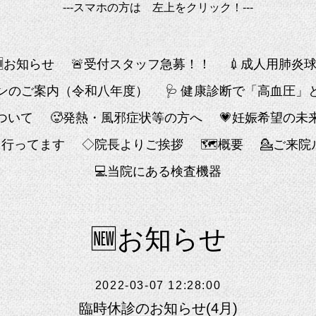
---スマホの方は 左上をクリック！---
🆕お知らせ
🚨受付スタッフ急募！！
💉成人用肺炎
チンのご案内（令和八年度）
🩺 健康診断で「高血圧
ついて
🥵発熱・風邪症状等の方へ
💗妊娠希望の未
も行ってます
◇院長よりご挨拶
🗺概要
💁ご来
💻️当院にある検査機器
🆕お知らせ
2022-03-07 12:28:00
臨時休診のお知らせ(4月)