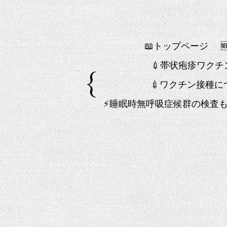
📖トップページ
💉帯状疱疹ワク
💉ワクチン接種に
⚡睡眠時無呼吸症候群の検査