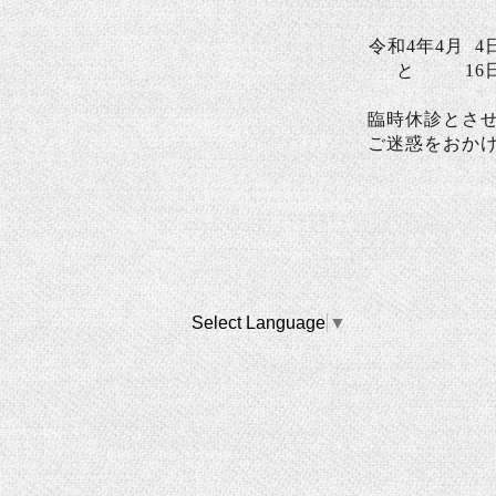
令和4年4月 4日
と 16日(
臨時休診とさ
ご迷惑をおか
Select Language
▼