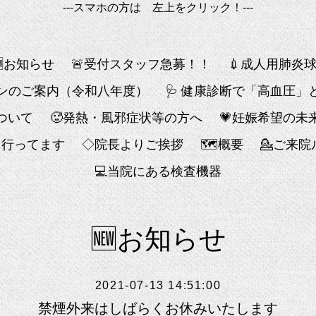
---スマホの方は 左上をクリック！---
🆕お知らせ
🚨受付スタッフ急募！！
💉成人用肺炎
チンのご案内（令和八年度）
🩺 健康診断で「高血圧
ついて
🥵発熱・風邪症状等の方へ
💗妊娠希望の未
も行ってます
◇院長よりご挨拶
🗺概要
💁ご来
💻️当院にある検査機器
🆕お知らせ
2021-07-13 14:51:00
禁煙外来はしばらくお休みいたします