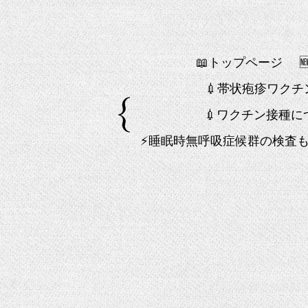
📖トップページ
💉帯状疱疹ワク
💉ワクチン接種に
⚡睡眠時無呼吸症候群の検査