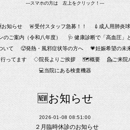
---スマホの方は 左上をクリック！---
🆕お知らせ
🚨受付スタッフ急募！！
💉成人用肺炎
チンのご案内（令和八年度）
🩺 健康診断で「高血圧
ついて
🥵発熱・風邪症状等の方へ
💗妊娠希望の未
も行ってます
◇院長よりご挨拶
🗺概要
💁ご来
💻️当院にある検査機器
🆕お知らせ
2026-01-08 08:51:00
２月臨時休診のお知らせ