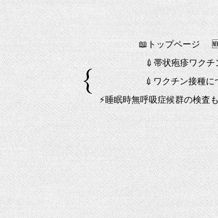
📖トップページ
💉帯状疱疹ワク
💉ワクチン接種に
⚡睡眠時無呼吸症候群の検査