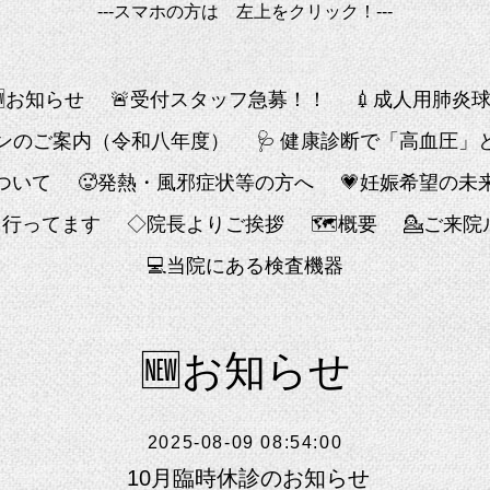
---スマホの方は 左上をクリック！---
🆕お知らせ
🚨受付スタッフ急募！！
💉成人用肺炎
チンのご案内（令和八年度）
🩺 健康診断で「高血圧
ついて
🥵発熱・風邪症状等の方へ
💗妊娠希望の未
も行ってます
◇院長よりご挨拶
🗺概要
💁ご来
💻️当院にある検査機器
🆕お知らせ
2025-08-09 08:54:00
10月臨時休診のお知らせ