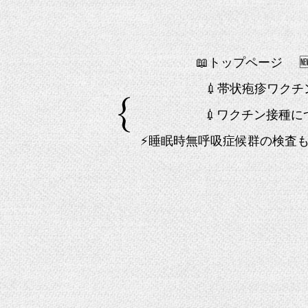
📖トップページ
💉帯状疱疹ワク
💉ワクチン接種に
⚡睡眠時無呼吸症候群の検査