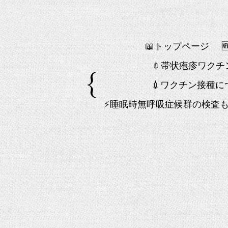
📖トップページ
💉帯状疱疹ワク
💉ワクチン接種に
⚡睡眠時無呼吸症候群の検査