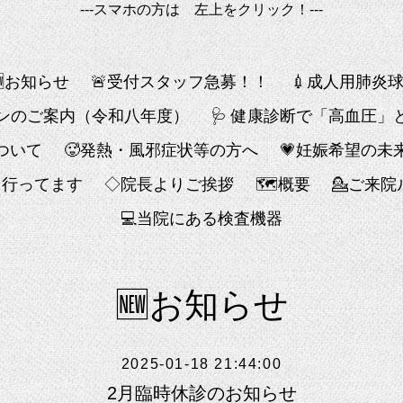
---スマホの方は 左上をクリック！---
🆕お知らせ
🚨受付スタッフ急募！！
💉成人用肺炎
チンのご案内（令和八年度）
🩺 健康診断で「高血圧
ついて
🥵発熱・風邪症状等の方へ
💗妊娠希望の未
も行ってます
◇院長よりご挨拶
🗺概要
💁ご来
💻️当院にある検査機器
🆕お知らせ
2025-01-18 21:44:00
2月臨時休診のお知らせ