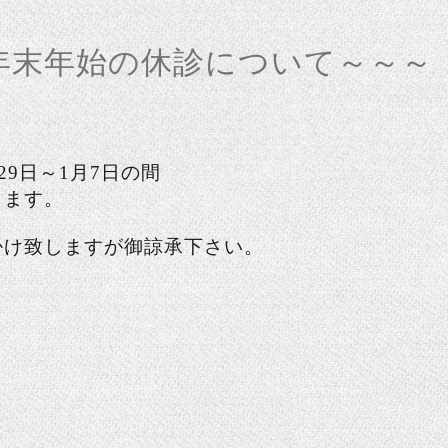
年末年始の休診について～～～
29日～1月7日の間
します。
掛け致しますが御諒承下さい。