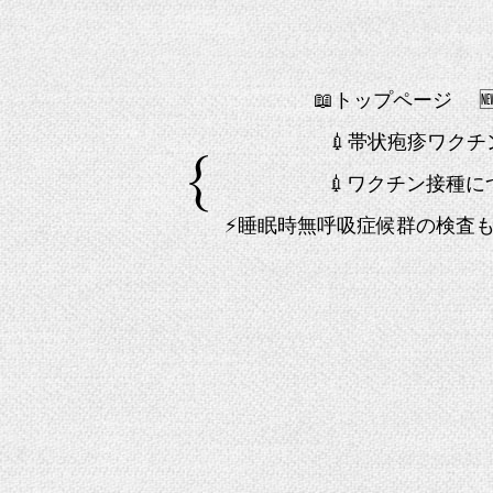
📖トップページ
💉帯状疱疹ワク
💉ワクチン接種に
⚡睡眠時無呼吸症候群の検査