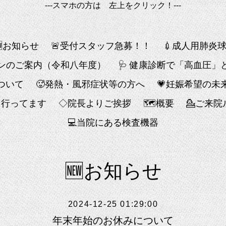
---スマホの方は 左上をクリック！---
🆕お知らせ
🚨受付スタッフ急募！！
💉成人用肺炎
チンのご案内（令和八年度）
🩺 健康診断で「高血圧
ついて
🥵発熱・風邪症状等の方へ
💗妊娠希望の未
も行ってます
◇院長よりご挨拶
🗺概要
💁ご来
💻️当院にある検査機器
🆕お知らせ
2024-12-25 01:29:00
年末年始のお休みについて