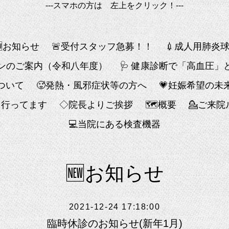
---スマホの方は 左上をクリック！---
🆕お知らせ
🚨受付スタッフ急募！！
💉成人用肺炎
チンのご案内（令和八年度）
🩺 健康診断で「高血圧
ついて
🥵発熱・風邪症状等の方へ
💗妊娠希望の未
も行ってます
◇院長よりご挨拶
🗺概要
💁ご来
💻️当院にある検査機器
🆕お知らせ
2021-12-24 17:18:00
臨時休診のお知らせ(新年1月)