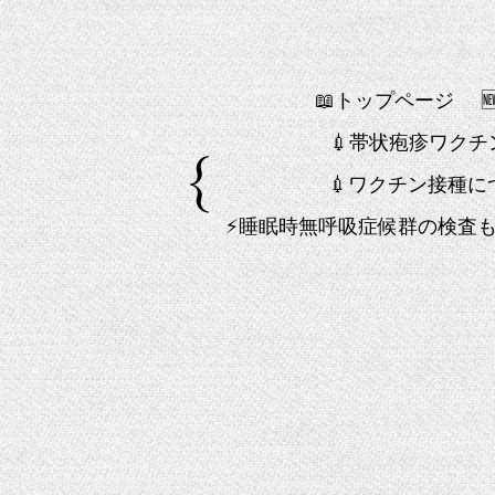
📖トップページ
💉帯状疱疹ワク
💉ワクチン接種に
⚡睡眠時無呼吸症候群の検査